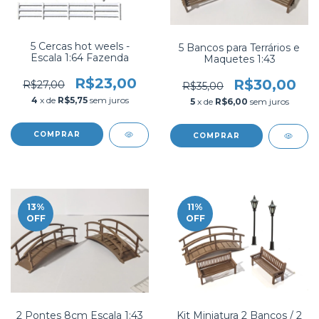
5 Cercas hot weels -
5 Bancos para Terrários e
Escala 1:64 Fazenda
Maquetes 1:43
R$23,00
R$30,00
R$27,00
R$35,00
4
x de
R$5,75
sem juros
5
x de
R$6,00
sem juros
13
%
11
%
OFF
OFF
2 Pontes 8cm Escala 1:43
Kit Miniatura 2 Bancos / 2