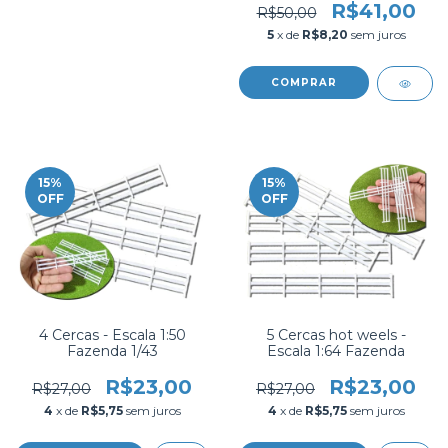
R$41,00
R$50,00
5
x de
R$8,20
sem juros
15
%
15
%
OFF
OFF
4 Cercas - Escala 1:50
5 Cercas hot weels -
Fazenda 1/43
Escala 1:64 Fazenda
R$23,00
R$23,00
R$27,00
R$27,00
4
x de
R$5,75
sem juros
4
x de
R$5,75
sem juros