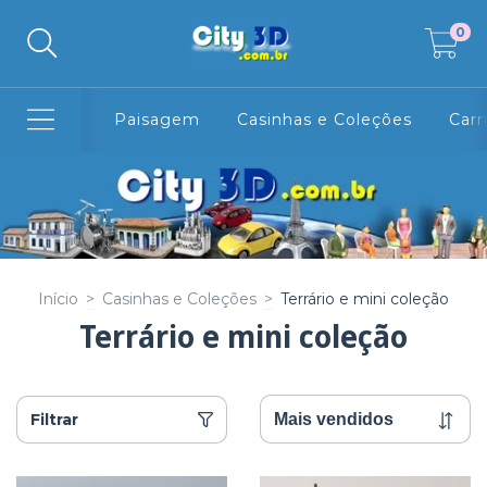
0
Paisagem
Casinhas e Coleções
Carr
Início
>
Casinhas e Coleções
>
Terrário e mini coleção
Terrário e mini coleção
Filtrar