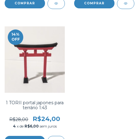
14
%
OFF
1 TORII portal japones para
terrário 1:43
R$24,00
R$28,00
4
x de
R$6,00
sem juros