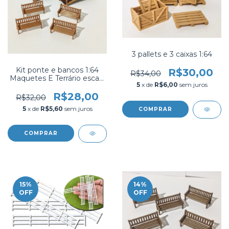
3 pallets e 3 caixas 1:64
Kit ponte e bancos 1:64
R$30,00
R$34,00
Maquetes E Terrário escala
5
x de
R$6,00
sem juros
1/64 miniatura
R$28,00
R$32,00
5
x de
R$5,60
sem juros
COMPRAR
15
%
14
%
OFF
OFF