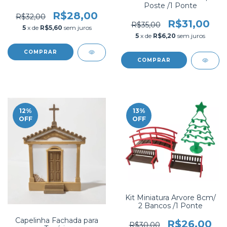
Poste /1 Ponte
R$28,00
R$32,00
R$31,00
R$35,00
5
x de
R$5,60
sem juros
5
x de
R$6,20
sem juros
12
%
13
%
OFF
OFF
Kit Miniatura Arvore 8cm/
2 Bancos /1 Ponte
Capelinha Fachada para
R$26,00
R$30,00