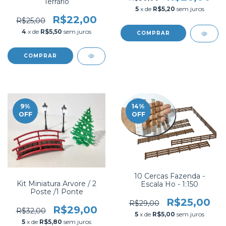
Terrário
5
x de
R$5,20
sem juros
R$22,00
R$25,00
4
x de
R$5,50
sem juros
COMPRAR
9
%
14
%
OFF
OFF
10 Cercas Fazenda -
Kit Miniatura Arvore / 2
Escala Ho - 1:150
Poste /1 Ponte
R$25,00
R$29,00
R$29,00
R$32,00
5
x de
R$5,00
sem juros
5
x de
R$5,80
sem juros