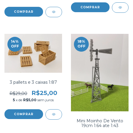
COMPRAR
14
%
18
%
OFF
OFF
3 pallets e 3 caixas 1:87
R$25,00
R$29,00
5
x de
R$5,00
sem juros
Mini Moinho De Vento
19cm 1:64 ate 1:43