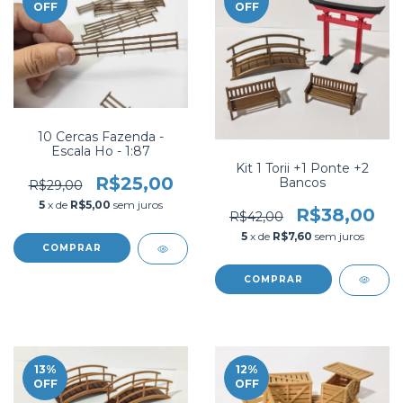
OFF
OFF
10 Cercas Fazenda -
Escala Ho - 1:87
Kit 1 Torii +1 Ponte +2
R$25,00
Bancos
R$29,00
5
x de
R$5,00
sem juros
R$38,00
R$42,00
5
x de
R$7,60
sem juros
COMPRAR
13
%
12
%
OFF
OFF