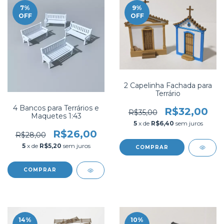
7
%
9
%
OFF
OFF
2 Capelinha Fachada para
Terrário
4 Bancos para Terrários e
R$32,00
R$35,00
Maquetes 1:43
5
x de
R$6,40
sem juros
R$26,00
R$28,00
5
x de
R$5,20
sem juros
COMPRAR
14
%
10
%