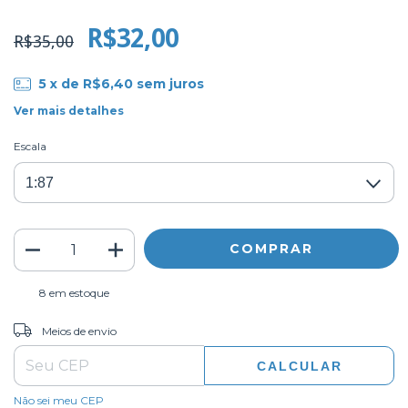
R$32,00
R$35,00
5
x de
R$6,40
sem juros
Ver mais detalhes
Escala
8
em estoque
ALTERAR CEP
Entregas para o CEP:
Meios de envio
CALCULAR
Não sei meu CEP