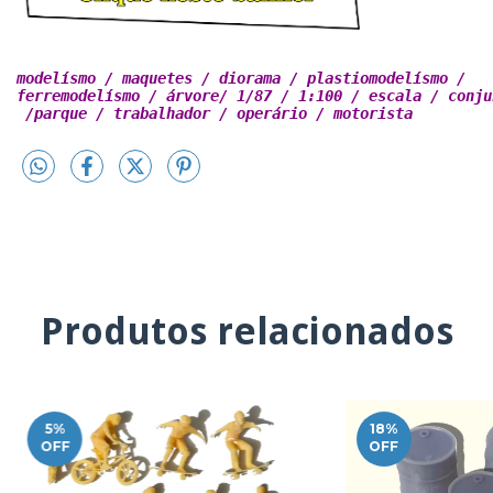
modelísmo / maquetes / diorama / plastiomodelísmo / 

ferremodelísmo / árvore/ 1/87 / 1:100 / escala / conjun
 /parque / trabalhador / operário / motorista
Produtos relacionados
5
%
18
%
OFF
OFF