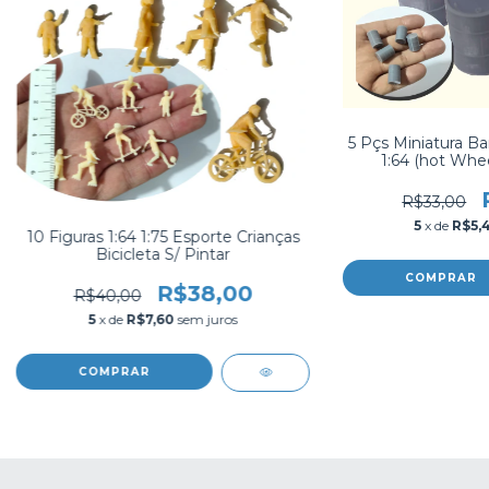
5 Pçs Miniatura Bar
1:64 (hot Whee
R$33,00
5
x de
R$5,
10 Figuras 1:64 1:75 Esporte Crianças
Bicicleta S/ Pintar
COMPRAR
R$38,00
R$40,00
5
x de
R$7,60
sem juros
COMPRAR