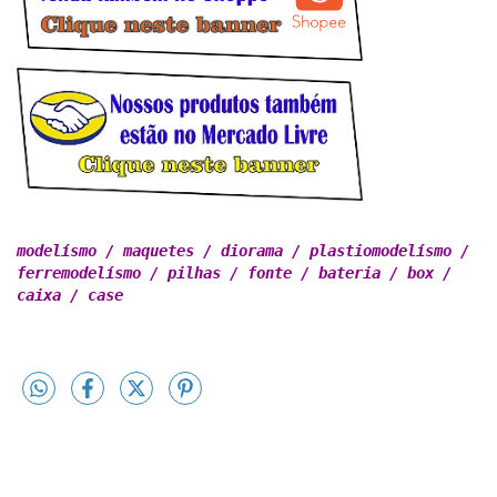
modelísmo / maquetes / diorama / plastiomodelísmo / 

ferremodelísmo / pilhas / fonte / bateria / box /

caixa / case