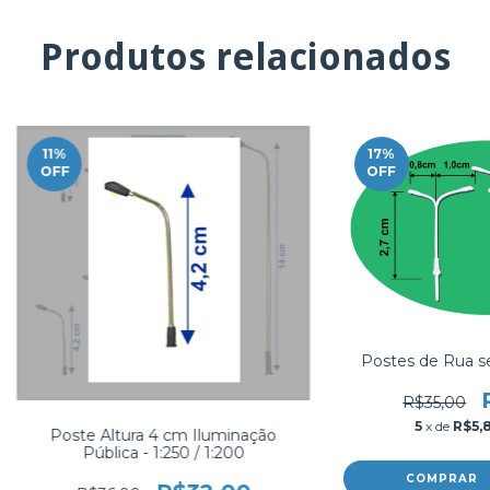
Produtos relacionados
11
%
17
%
OFF
OFF
Postes de Rua s
R$35,00
5
x de
R$5,
Poste Altura 4 cm Iluminação
Pública - 1:250 / 1:200
COMPRAR