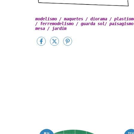
modelismo / maquetes / diorama / plastiomo
/ ferremodelísmo / guarda sol/ paisagísmo 
mesa / jardim
8
%
11