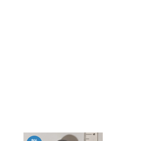
9
%
10
%