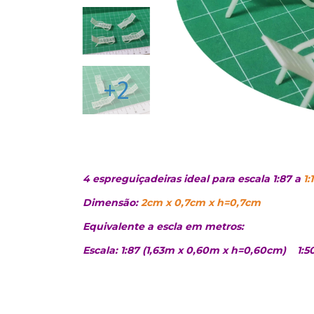
+2
4 espreguiçadeiras ideal para escala 1:87 a
1:
Dimensão:
2cm x 0,7cm x h=0,7cm
Equivalente a escla em metros:
Escala: 1:87 (1,63m x 0,60m x h=0,60cm)
1:5