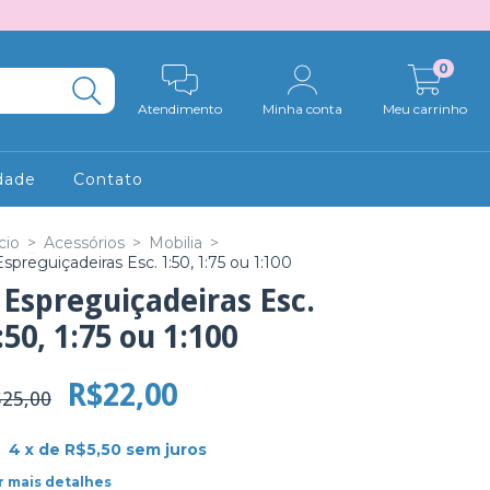
0
Atendimento
Minha conta
Meu carrinho
idade
Contato
cio
>
Acessórios
>
Mobilia
>
Espreguiçadeiras Esc. 1:50, 1:75 ou 1:100
 Espreguiçadeiras Esc.
:50, 1:75 ou 1:100
R$22,00
25,00
4
x de
R$5,50
sem juros
r mais detalhes