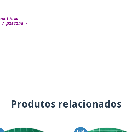
delísmo 

/ piscina / 

Produtos relacionados
%
14
%