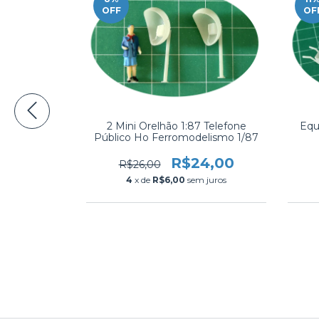
OFF
OF
Selecione a
2 Mini Orelhão 1:87 Telefone
Equ
Público Ho Ferromodelismo 1/87
9,00
R$24,00
R$26,00
 juros
4
x de
R$6,00
sem juros