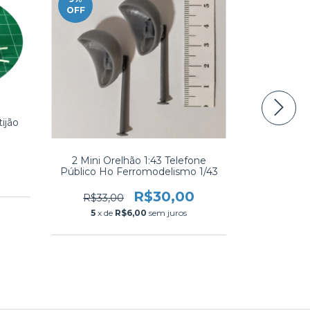
OFF
OFF
1 Conjunto
ijão
R$31,
5
x d
2 Mini Orelhão 1:43 Telefone
Público Ho Ferromodelismo 1/43
R$30,00
R$33,00
5
x de
R$6,00
sem juros