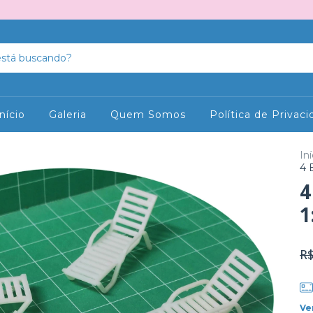
Início
Galeria
Quem Somos
Política de Privac
Iní
4 
4
1
R$
Ve