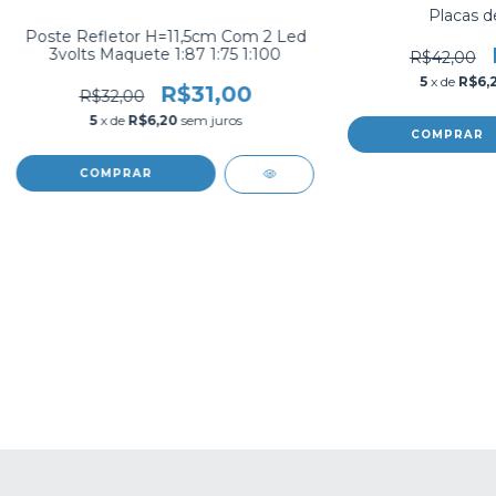
Placas d
Poste Refletor H=11,5cm Com 2 Led
3volts Maquete 1:87 1:75 1:100
R$42,00
5
x de
R$6,
R$31,00
R$32,00
5
x de
R$6,20
sem juros
COMPRAR
COMPRAR