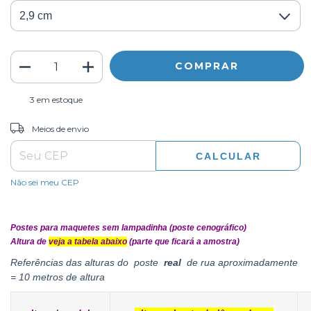
3
em estoque
ALTERAR CEP
Entregas para o CEP:
Meios de envio
CALCULAR
Não sei meu CEP
Postes para maquetes sem lampadinha (poste cenográfico)
Altura de
veja a tabela abaixo
(parte que ficará a amostra)
Referências das alturas do poste
real
de rua aproximadamente
= 10 metros de altura