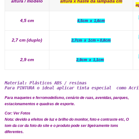
altura / modelo
altura x haste da lâmpada cm
a
4,5 cm
4,5cm x 1,6cm
2,7 cm (duplo)
2,7cm x 1cm + 0,8cm
2,9 cm
2,9cm x 1,1cm
Material: Plásticos ABS / resinas
Para PINTURA o ideal aplicar tinta especial  como Acri
Para maquetes e ferromodelísmo, cenário de ruas, avenidas, parques,
estacionamentos e quadras de esporte.
Cor: Ver Fotos
Nota: devido a efeitos de luz e brilho do monitor, foto e contraste etc, O
tom da cor da foto do site e o produto pode ser ligeiramente tons
diferentes.